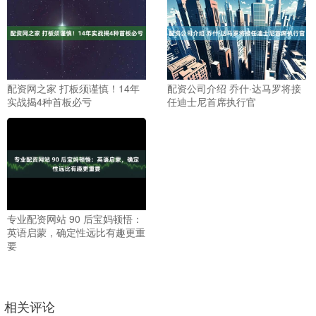
配资网之家 打板须谨慎！14年
配资公司介绍 乔什·达马罗将接
实战揭4种首板必亏
任迪士尼首席执行官
专业配资网站 90 后宝妈顿悟：
英语启蒙，确定性远比有趣更重
要
相关评论