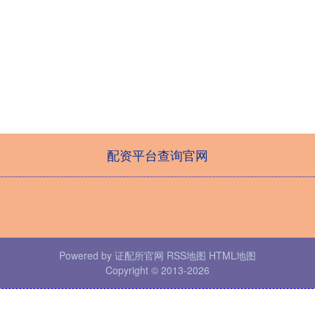
配资平台查询官网
Powered by
证配所官网
RSS地图
HTML地图
Copyright
© 2013-2026