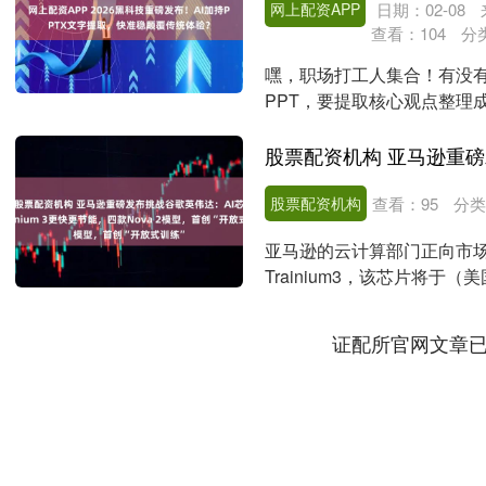
网上配资APP
日期：02-08
查看：
104
分
嘿，职场打工人集合！有没有
PPT，要提取核心观点整理
藏着备注里的个性....
股票配资机构
查看：
95
分类
亚马逊的云计算部门正向市
Trainium3，该芯片将于
示，这款芯....
证配所官网文章