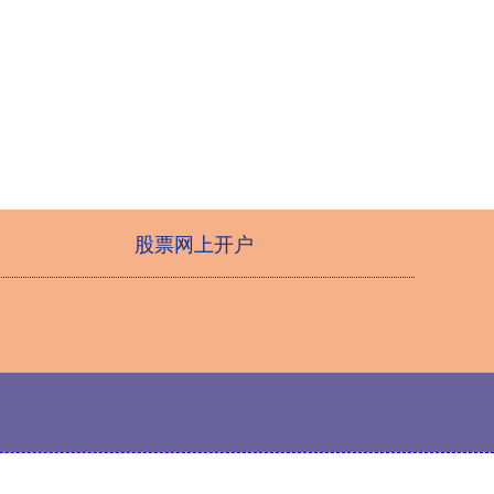
股票网上开户