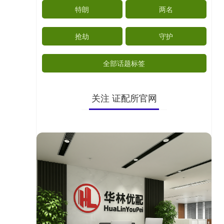
特朗
两名
抢劫
守护
全部话题标签
关注 证配所官网