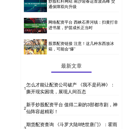
炒股杠杆网站 南沙迎春运首波高峰 交
通保障双向升级
网络配资平台 西峡石界河镇：扫黄打非
进书屋，护苗成长正当时
股票配资链接 注意！这几种东西放冰
箱，可能会“爆”
最新文章
怎么才能让配资公司破产 《我不是药神》：
1
撕开现实困境，展现人间百态
新手炒股配资平台 值得二刷的3部都市剧，神
2
仙阵容超精彩！
期货配资查询 《斗罗大陆II绝世唐门》：霍雨
3